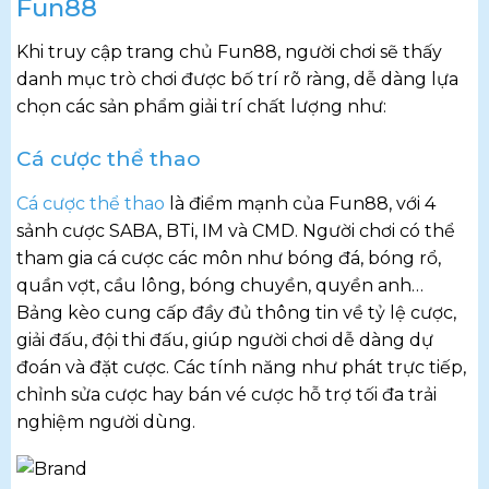
Fun88
Khi truy cập trang chủ Fun88, người chơi sẽ thấy
danh mục trò chơi được bố trí rõ ràng, dễ dàng lựa
chọn các sản phẩm giải trí chất lượng như:
Cá cược thể thao
Cá cược thể thao
là điểm mạnh của Fun88, với 4
sảnh cược SABA, BTi, IM và CMD. Người chơi có thể
tham gia cá cược các môn như bóng đá, bóng rổ,
quần vợt, cầu lông, bóng chuyền, quyền anh…
Bảng kèo cung cấp đầy đủ thông tin về tỷ lệ cược,
giải đấu, đội thi đấu, giúp người chơi dễ dàng dự
đoán và đặt cược. Các tính năng như phát trực tiếp,
chỉnh sửa cược hay bán vé cược hỗ trợ tối đa trải
nghiệm người dùng.