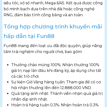
siêu tốc, xổ số nhanh, Mega 6/45. Kết quả được công
bố minh bạch dựa trên nhà đài hoặc công nghệ
RNG, đảm bảo tính công bằng và an toàn.
Tổng hợp c
hương trình khuyến mãi
hấp dẫn tại Fun88
Fun88 mang đến loạt ưu đãi độc quyền, giúp nâng
tầm trải nghiệm cho người chơi, bao gồm:
Thưởng chào mừng 100%
: Nhận thưởng 100%
giá trị nạp lần đầu khi đăng ký, áp dụng cho tất
cả các trò chơi.
Sự kiện Giờ Vàng hàng tuần
: Tham gia để có cơ
hội nhận thưởng lên đến
12.888.000 VND
.
Quà tặng sinh nhật
: Thành viên nhận quà giá trị
nhân dịp sinh nhật.
Hoàn trả hàng tuần 0.3%
: Nhận hoàn trả 0.3%